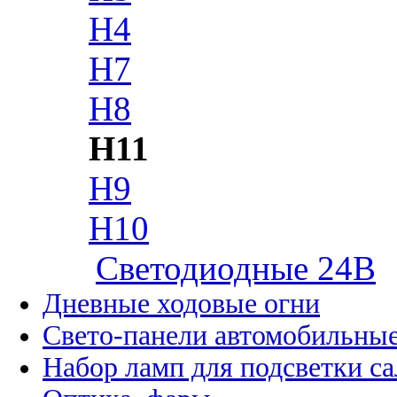
H4
H7
H8
H11
H9
H10
Cветодиодные 24B
Дневные ходовые огни
Свето-панели автомобильны
Набор ламп для подсветки с