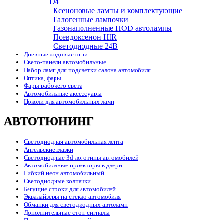
D4
Ксеноновые лампы и комплектующие
Галогенные лампочки
Газонаполненные HOD автолампы
Псевдоксенон HIR
Cветодиодные 24B
Дневные ходовые огни
Свето-панели автомобильные
Набор ламп для подсветки салона автомобиля
Оптика, фары
Фары рабочего света
Автомобильные аксессуары
Цоколи для автомобильных ламп
АВТОТЮНИНГ
Светодиодная автомобильная лента
Ангельские глазки
Светодиодные 3d логотипы автомобилей
Автомобильные проекторы в двери
Гибкий неон автомобильный
Светодиодные колпачки
Бегущие строки для автомобилей.
Эквалайзеры на стекло автомобиля
Обманки для светодиодных автоламп
Дополнительные стоп-сигналы