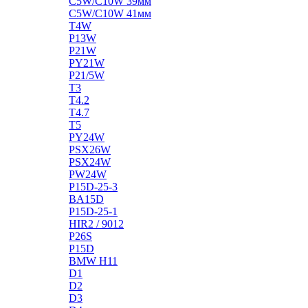
C5W/C10W 39мм
C5W/C10W 41мм
T4W
P13W
P21W
PY21W
P21/5W
T3
T4.2
T4.7
T5
PY24W
PSX26W
PSX24W
PW24W
P15D-25-3
BA15D
P15D-25-1
HIR2 / 9012
P26S
P15D
BMW H11
D1
D2
D3