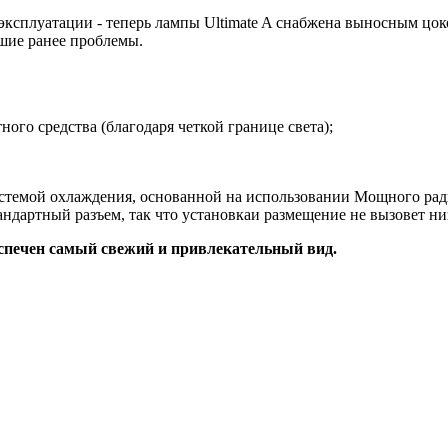
ксплуатации - теперь лампы Ultimate A снабжена выносным цоко
вшие ранее проблемы.
го средства (благодаря четкой границе света);
стемой охлаждения, основанной на использовании Мощного ра
андартный разъем, так что установкаи размещение не вызовет н
печен самый свежий и привлекательный вид.