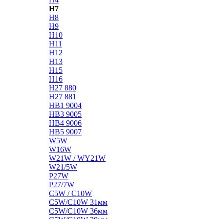
H7
H8
H9
H10
H11
H12
H13
H15
H16
H27 880
H27 881
HB1 9004
HB3 9005
HB4 9006
HB5 9007
W5W
W16W
W21W / WY21W
W21/5W
P27W
P27/7W
C5W / C10W
C5W/C10W 31мм
C5W/C10W 36мм