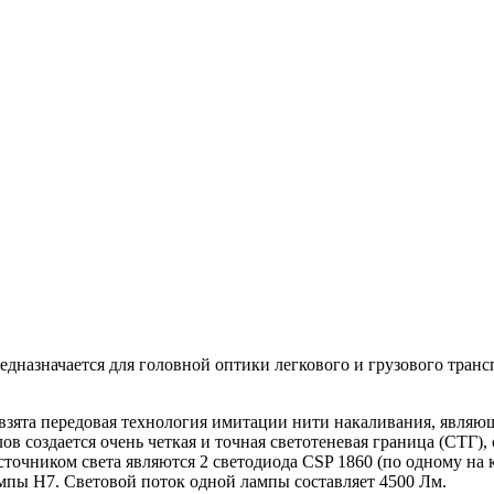
едназначается для головной оптики легкового и грузового транс
взята передовая технология имитации нити накаливания, являю
ов создается очень четкая и точная светотеневая граница (СТ
очником света являются 2 светодиода CSP 1860 (по одному на к
ампы H7. Световой поток одной лампы составляет 4500 Лм.