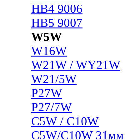
HB4 9006
HB5 9007
W5W
W16W
W21W / WY21W
W21/5W
P27W
P27/7W
C5W / C10W
C5W/C10W 31мм