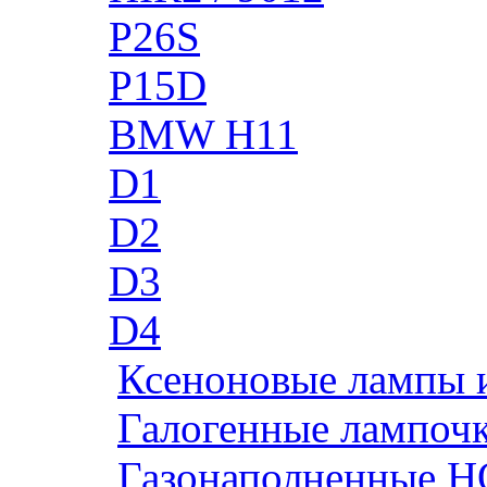
P26S
P15D
BMW H11
D1
D2
D3
D4
Ксеноновые лампы 
Галогенные лампоч
Газонаполненные H