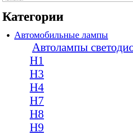
Категории
Автомобильные лампы
Автолампы светоди
H1
H3
H4
H7
H8
H9