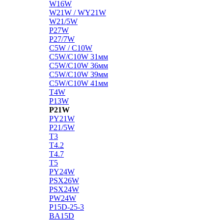
W16W
W21W / WY21W
W21/5W
P27W
P27/7W
C5W / C10W
C5W/C10W 31мм
C5W/C10W 36мм
C5W/C10W 39мм
C5W/C10W 41мм
T4W
P13W
P21W
PY21W
P21/5W
T3
T4.2
T4.7
T5
PY24W
PSX26W
PSX24W
PW24W
P15D-25-3
BA15D