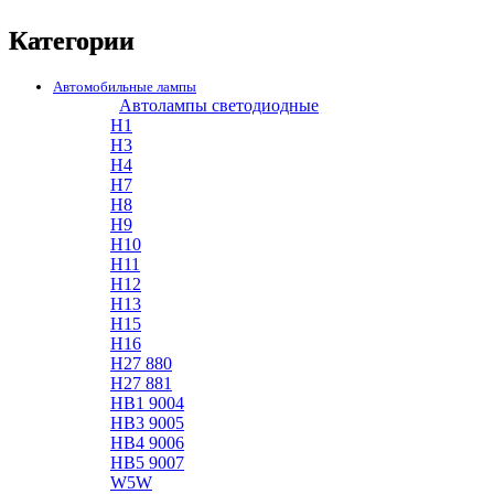
Категории
Автомобильные лампы
Автолампы светодиодные
H1
H3
H4
H7
H8
H9
H10
H11
H12
H13
H15
H16
H27 880
H27 881
HB1 9004
HB3 9005
HB4 9006
HB5 9007
W5W