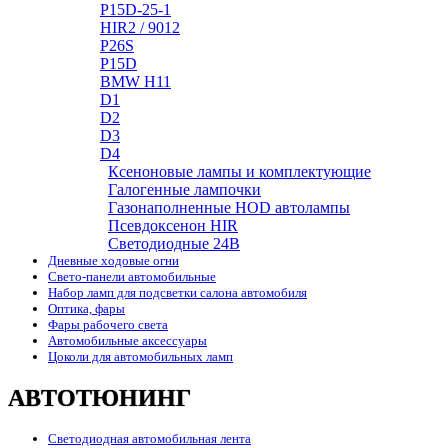
P15D-25-1
HIR2 / 9012
P26S
P15D
BMW H11
D1
D2
D3
D4
Ксеноновые лампы и комплектующие
Галогенные лампочки
Газонаполненные HOD автолампы
Псевдоксенон HIR
Cветодиодные 24B
Дневные ходовые огни
Свето-панели автомобильные
Набор ламп для подсветки салона автомобиля
Оптика, фары
Фары рабочего света
Автомобильные аксессуары
Цоколи для автомобильных ламп
АВТОТЮНИНГ
Светодиодная автомобильная лента