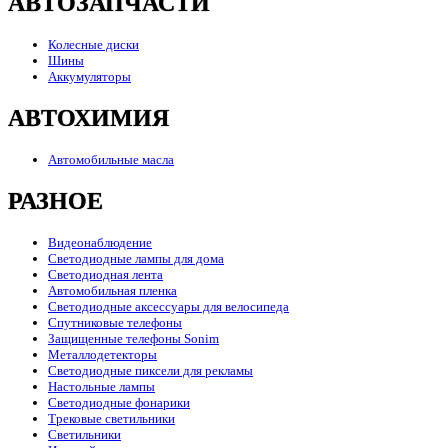
АВТОЗАПЧАСТИ
Колесные диски
Шины
Аккумуляторы
АВТОХИМИЯ
Автомобильные масла
РАЗНОЕ
Видеонаблюдение
Светодиодные лампы для дома
Светодиодная лента
Автомобильная пленка
Светодиодные аксессуары для велосипеда
Спутниковые телефоны
Защищенные телефоны Sonim
Металлодетекторы
Светодиодные пиксели для рекламы
Настольные лампы
Светодиодные фонарики
Трековые светильники
Светильники