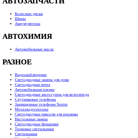
АВТОЗАПЧАСТИ
Колесные диски
Шины
Аккумуляторы
АВТОХИМИЯ
Автомобильные масла
РАЗНОЕ
Видеонаблюдение
Светодиодные лампы для дома
Светодиодная лента
Автомобильная пленка
Светодиодные аксессуары для велосипеда
Спутниковые телефоны
Защищенные телефоны Sonim
Металлодетекторы
Светодиодные пиксели для рекламы
Настольные лампы
Светодиодные фонарики
Трековые светильники
Светильники