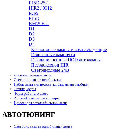
P15D-25-1
HIR2 / 9012
P26S
P15D
BMW H11
D1
D2
D3
D4
Ксеноновые лампы и комплектующие
Галогенные лампочки
Газонаполненные HOD автолампы
Псевдоксенон HIR
Cветодиодные 24B
Дневные ходовые огни
Свето-панели автомобильные
Набор ламп для подсветки салона автомобиля
Оптика, фары
Фары рабочего света
Автомобильные аксессуары
Цоколи для автомобильных ламп
АВТОТЮНИНГ
Светодиодная автомобильная лента