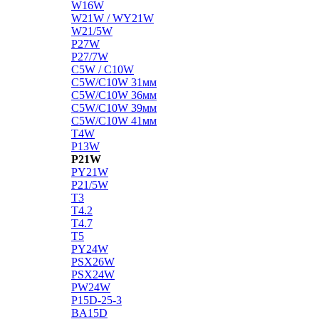
W16W
W21W / WY21W
W21/5W
P27W
P27/7W
C5W / C10W
C5W/C10W 31мм
C5W/C10W 36мм
C5W/C10W 39мм
C5W/C10W 41мм
T4W
P13W
P21W
PY21W
P21/5W
T3
T4.2
T4.7
T5
PY24W
PSX26W
PSX24W
PW24W
P15D-25-3
BA15D