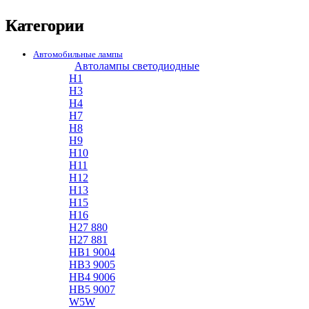
Категории
Автомобильные лампы
Автолампы светодиодные
H1
H3
H4
H7
H8
H9
H10
H11
H12
H13
H15
H16
H27 880
H27 881
HB1 9004
HB3 9005
HB4 9006
HB5 9007
W5W