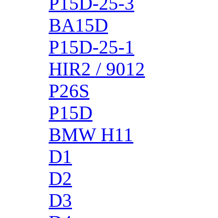
P15D-25-3
BA15D
P15D-25-1
HIR2 / 9012
P26S
P15D
BMW H11
D1
D2
D3