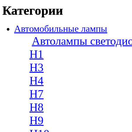
Категории
Автомобильные лампы
Автолампы светоди
H1
H3
H4
H7
H8
H9