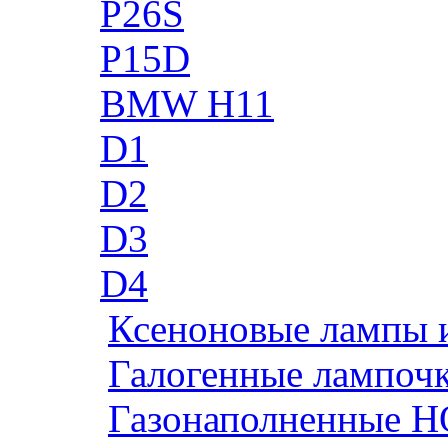
P26S
P15D
BMW H11
D1
D2
D3
D4
Ксеноновые лампы 
Галогенные лампоч
Газонаполненные H