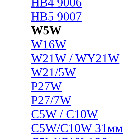
HB4 9006
HB5 9007
W5W
W16W
W21W / WY21W
W21/5W
P27W
P27/7W
C5W / C10W
C5W/C10W 31мм