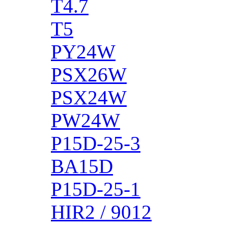
T4.7
T5
PY24W
PSX26W
PSX24W
PW24W
P15D-25-3
BA15D
P15D-25-1
HIR2 / 9012