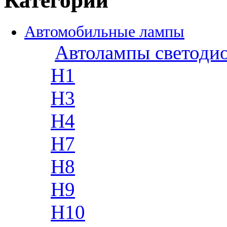
Категории
Автомобильные лампы
Автолампы светоди
H1
H3
H4
H7
H8
H9
H10