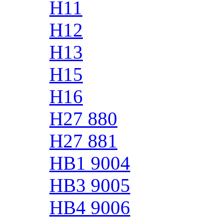
H11
H12
H13
H15
H16
H27 880
H27 881
HB1 9004
HB3 9005
HB4 9006