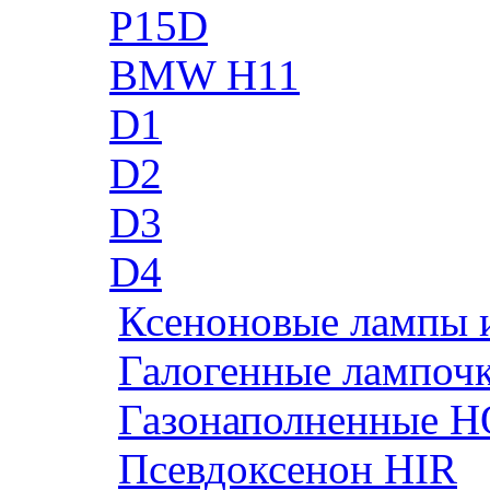
P15D
BMW H11
D1
D2
D3
D4
Ксеноновые лампы 
Галогенные лампоч
Газонаполненные H
Псевдоксенон HIR