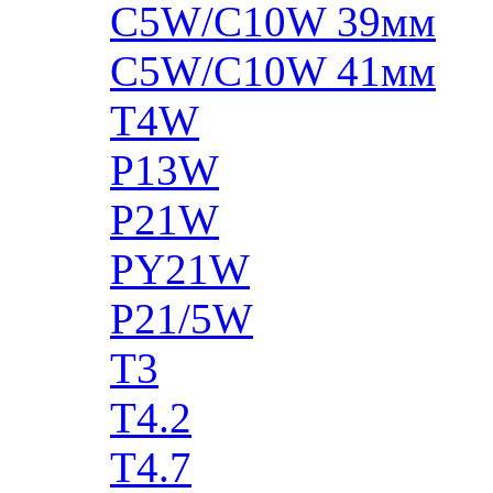
C5W/C10W 39мм
C5W/C10W 41мм
T4W
P13W
P21W
PY21W
P21/5W
T3
T4.2
T4.7