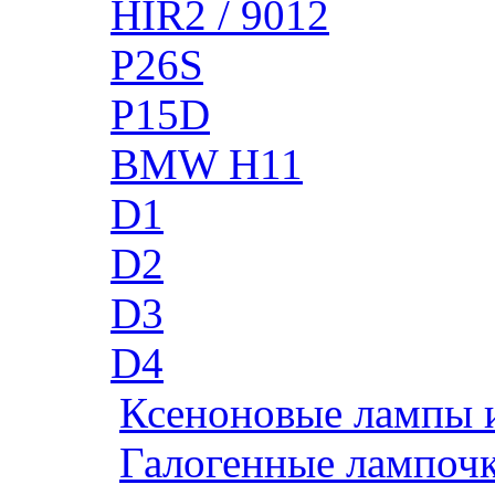
HIR2 / 9012
P26S
P15D
BMW H11
D1
D2
D3
D4
Ксеноновые лампы 
Галогенные лампоч