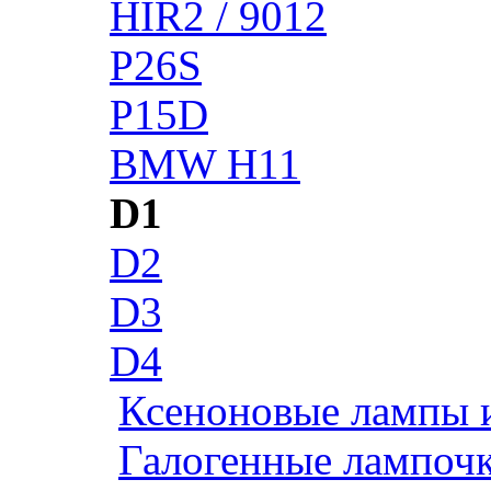
HIR2 / 9012
P26S
P15D
BMW H11
D1
D2
D3
D4
Ксеноновые лампы 
Галогенные лампоч