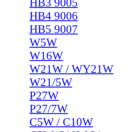
HB3 9005
HB4 9006
HB5 9007
W5W
W16W
W21W / WY21W
W21/5W
P27W
P27/7W
C5W / C10W