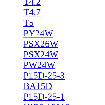
T4.2
T4.7
T5
PY24W
PSX26W
PSX24W
PW24W
P15D-25-3
BA15D
P15D-25-1