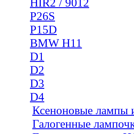
HIR2 / 9012
P26S
P15D
BMW H11
D1
D2
D3
D4
Ксеноновые лампы 
Галогенные лампоч