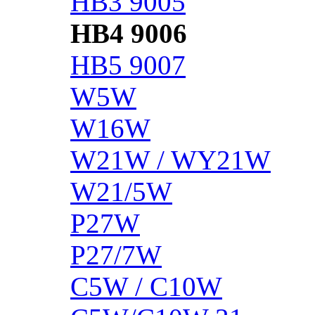
HB3 9005
HB4 9006
HB5 9007
W5W
W16W
W21W / WY21W
W21/5W
P27W
P27/7W
C5W / C10W