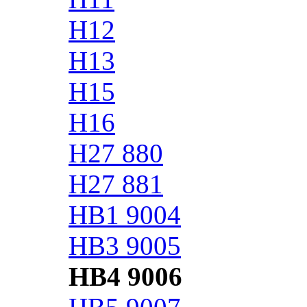
H12
H13
H15
H16
H27 880
H27 881
HB1 9004
HB3 9005
HB4 9006