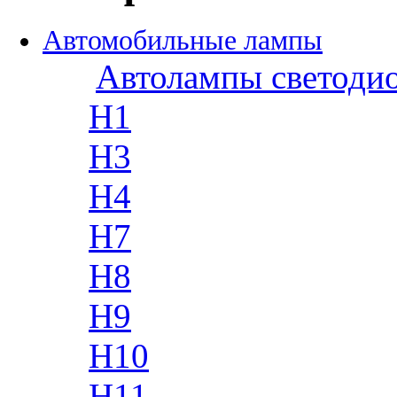
Автомобильные лампы
Автолампы светоди
H1
H3
H4
H7
H8
H9
H10
H11