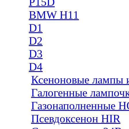
P15D
BMW H11
D1
D2
D3
D4
Ксеноновые лампы 
Галогенные лампоч
Газонаполненные H
Псевдоксенон HIR