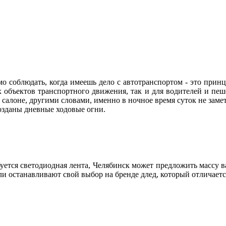
 соблюдать, когда имеешь дело с автотранспортом - это принц
х объектов транспортного движения, так и для водителей и пе
в салоне, другими словами, именно в ночное время суток не зам
созданы дневные ходовые огни.
буется светодиодная лента, Челябинск может предложить массу 
ели останавливают свой выбор на бренде длед, который отлича