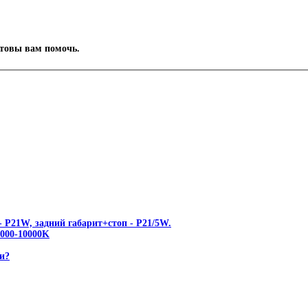
отовы вам помочь.
 P21W, задний габарит+стоп - P21/5W.
00-10000K
и?