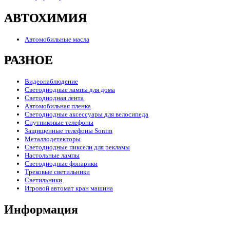
АВТОХИМИЯ
Автомобильные масла
РАЗНОЕ
Видеонаблюдение
Светодиодные лампы для дома
Светодиодная лента
Автомобильная пленка
Светодиодные аксессуары для велосипеда
Спутниковые телефоны
Защищенные телефоны Sonim
Металлодетекторы
Светодиодные пиксели для рекламы
Настольные лампы
Светодиодные фонарики
Трековые светильники
Светильники
Игровой автомат кран машина
Информация